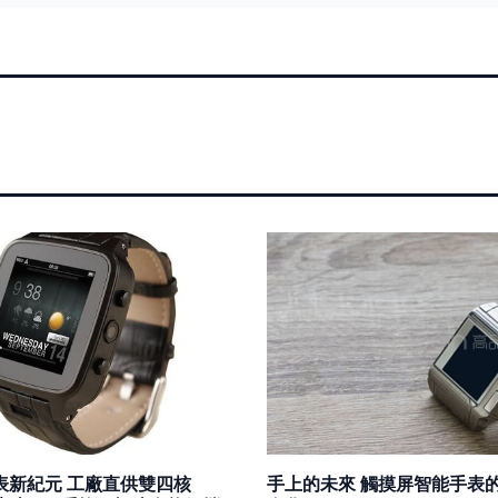
表新紀元 工廠直供雙四核
手上的未來 觸摸屏智能手表