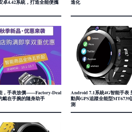
安卓4.42系統，打造全能便攜
進化
，手表放價——Factory-Deal
Android 7.1系統4G智能手表
的戴在手腕的隨身助手
動與GPS追蹤全能型MT673
測