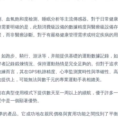
測、血氧飽和度檢測、睡眠分析等主流傳感器。對于日常健康
但需要明確的是，此類消費級設備的數據精度與醫療級設備存
蹤，而非醫療診斷。對于有嚴格健康管理需求或特定疾病的用
，如跑步、騎行、游泳等，并能提供基礎的運動數據記錄，如
好者記錄鍛煉情況、保持運動熱情是完全足夠的。但對于追求
練而言，其在GPS軌跡精度、心率監測實時性與準確性、高
的提供上，可能無法與數千元的專業運動手表相媲美。
能在典型使用模式下提供數天至一周以上的續航，優于許多一
景中是一個顯著優勢。
精準的產品。它成功地在親民價格與實用功能之間找到了平衡