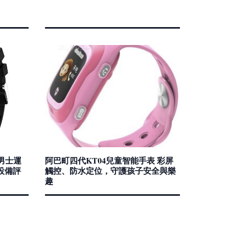
 男士運
阿巴町四代KT04兒童智能手表 彩屏
9設備評
觸控、防水定位，守護孩子安全與樂
趣