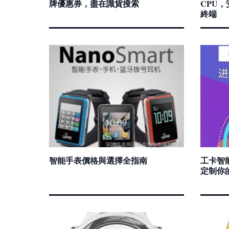
牌優惠券，盡在識貨搜索
CPU，
終端
智能手表價格與選擇全指南
工卡智能
定制你