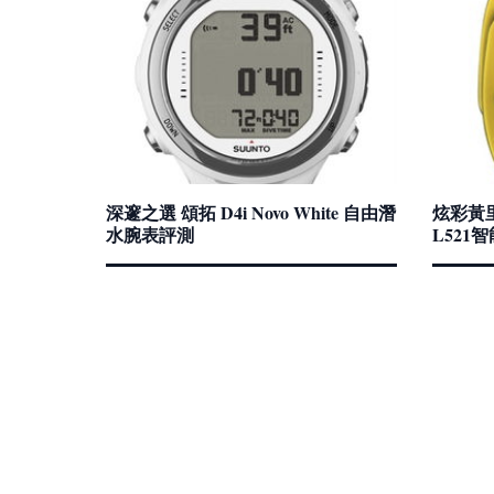
深邃之選 頌拓 D4i Novo White 自由潛
炫彩黃里
水腕表評測
L521